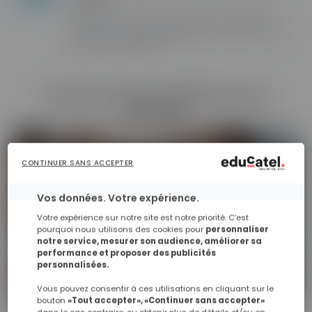
Educatel vous permet de financer en totalité votre
formation à distance éligible grâce à votre Compte
personnel de formation.
L'école de mode à distance avec
Educatel
CONTINUER SANS ACCEPTER
Vos données. Votre expérience.
Votre expérience sur notre site est notre priorité. C’est
pourquoi nous utilisons des cookies pour
personnaliser
notre service, mesurer son audience, améliorer sa
performance et proposer des publicités
personnalisées.
Vous pouvez consentir à ces utilisations en cliquant sur le
bouton
«Tout accepter», «Continuer sans accepter»