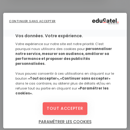
CONTINUER SANS ACCEPTER
Vos données. Votre expérience.
Votre expérience sur notre site est notre priorité. C’est
pourquoi nous utilisons des cookies pour
personnaliser
notre service, mesurer son audience, améliorer sa
performance et proposer des publicités
Demander une documentation
personnalisées.
Vous pouvez consentir à ces utilisations en cliquant sur le
Recevez toutes les informations sur l'une de nos
bouton
«Tout accepter», «Continuer sans accepter»
formations permettant de se former à ce métier.
dans le cas contraire, ou obtenir plus de détails et/ou en
refuser tout ou partie en cliquant sur
«Paramétrer les
cookies».
DEMANDER UNE DOCUMENTATION
TOUT ACCEPTER
PARAMÉTRER LES COOKIES